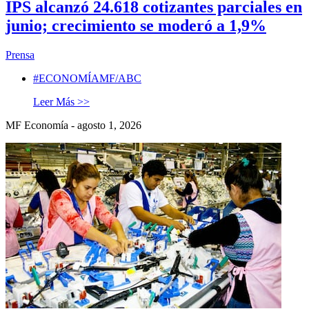
IPS alcanzó 24.618 cotizantes parciales en
junio; crecimiento se moderó a 1,9%
Prensa
#ECONOMÍAMF/ABC
Leer Más >>
MF Economía - agosto 1, 2026