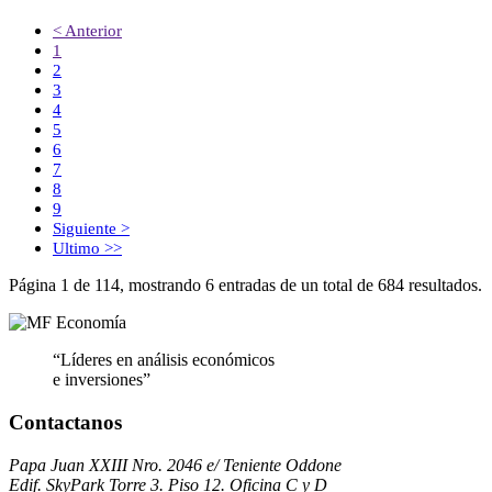
< Anterior
1
2
3
4
5
6
7
8
9
Siguiente >
Ultimo >>
Página 1 de 114, mostrando 6 entradas de un total de 684 resultados.
“Líderes en análisis económicos
e inversiones”
Contactanos
Papa Juan XXIII Nro. 2046 e/ Teniente Oddone
Edif. SkyPark Torre 3. Piso 12. Oficina C y D