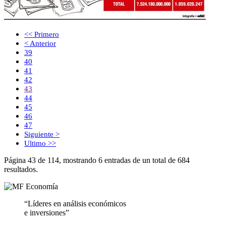
<< Primero
< Anterior
39
40
41
42
43
44
45
46
47
Siguiente >
Ultimo >>
Página 43 de 114, mostrando 6 entradas de un total de 684
resultados.
“Líderes en análisis económicos
e inversiones”