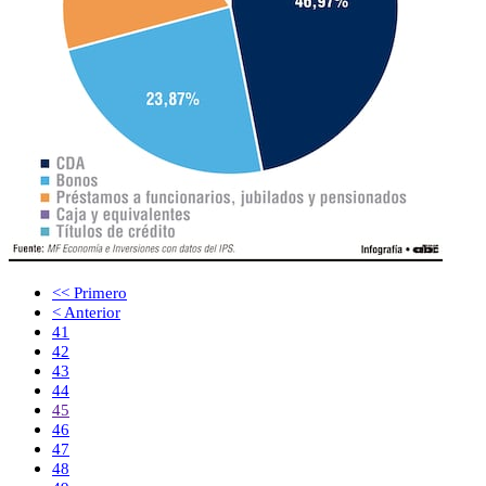
<< Primero
< Anterior
41
42
43
44
45
46
47
48