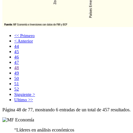
<< Primero
< Anterior
44
45
46
47
48
49
50
51
52
Siguiente >
Ultimo >>
Página 48 de 77, mostrando 6 entradas de un total de 457 resultados.
“Líderes en análisis económicos